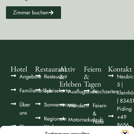
Zimmer buchen
Hotel
Restaurant
Aktiv
Feiern
Kontakt
&
&
Angebote
Restaurant
Neubic
Erleben
Tagen
5 |
Familienurlaub
Speisekarte
Ausflugsziele
Hochzeiten
Kleinhö
| 8345
Über
Sonnenterasse
Wandern
Feiern
Piding
uns
&
+49
Regionale
Motorradurlaub
Feste
8656
Blog
Küche
700
Fahrradfahren
Zustimmung verwalten