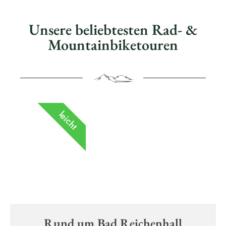
Unsere beliebtesten Rad- &
Mountainbiketouren
leicht
Rund um Bad Reichenhall