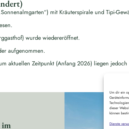
undert)
„Sonnenalmgarten“) mit Kräuterspirale und Tipi-Gew
esen.
ggasthof) wurde wiedereröffnet.
eder aufgenommen.
m aktuellen Zeitpunkt (Anfang 2026) liegen jedoch
Um dir ein o
Geräteinform
Technologien
dieser Websi
können besti
 im
Dienste verwa