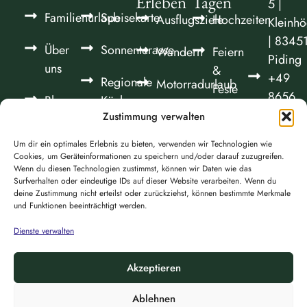
Erleben
Tagen
5 |
Familienurlaub
Speisekarte
Ausflugsziele
Hochzeiten
Kleinhö
| 8345
Über
Sonnenterasse
Wandern
Feiern
Piding
uns
&
+49
Regionale
Motorradurlaub
Feste
8656
Blog
Küche
700
Fahrradfahren
Zustimmung verwalten
Seminare
Jobs
Frühstück
90
&
Um dir ein optimales Erlebnis zu bieten, verwenden wir Technologien wie
Spiel &
info@n
Tagungen
Cookies, um Geräteinformationen zu speichern und/oder darauf zuzugreifen.
Sportpark
Anreis
Wenn du diesen Technologien zustimmst, können wir Daten wie das
Surfverhalten oder eindeutige IDs auf dieser Website verarbeiten. Wenn du
&
deine Zustimmung nicht erteilst oder zurückziehst, können bestimmte Merkmale
Kontakt
und Funktionen beeinträchtigt werden.
Dienste verwalten
Akzeptieren
2026 © All
Impressum
Datenschutz
Cookies
Ablehnen
Rights Reserved