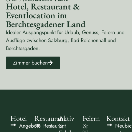
Hotel, Restaurant &
Eventlocation im
Berchtesgadener Land
Idealer Ausgangspunkt für Urlaub, Genuss, Feiern und
Ausflüge zwischen Salzburg, Bad Reichenhall und
Berchtesgaden.
Zimmer buchen
Hotel
Restaurant
Aktiv
Feiern
Kontakt
&
&
Angebote
Restaurant
Neubic