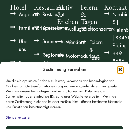
Hotel
Restaurant
Aktiv
Feiern
Kontakt
&
&
Angebote
Restaurant
Neubic
Erleben
Tagen
5 |
Familienurlaub
Speisekarte
Ausflugsziele
Hochzeiten
Kleinhö
| 8345
Über
Sonnenterasse
Wandern
Feiern
Piding
uns
&
+49
Regionale
Motorradurlaub
Feste
8656
Blog
Küche
700
Fahrradfahren
Zustimmung verwalten
Seminare
Jobs
Frühstück
90
&
Um dir ein optimales Erlebnis zu bieten, verwenden wir Technologien wie
Spiel &
info@n
Tagungen
Cookies, um Geräteinformationen zu speichern und/oder darauf zuzugreifen.
Sportpark
Anreis
Wenn du diesen Technologien zustimmst, können wir Daten wie das
Surfverhalten oder eindeutige IDs auf dieser Website verarbeiten. Wenn du
&
deine Zustimmung nicht erteilst oder zurückziehst, können bestimmte Merkmale
Kontakt
und Funktionen beeinträchtigt werden.
Dienste verwalten